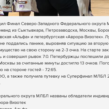
ходил Финал Северо-Западного Федерального округа
оманд из Сыктывкара, Петрозаводска, Москвы, Боров
ская «Альфа» и петербургская «Аврора-Визотек». Лу
не поддались панике, выровняв ситуацию за вторую ч
ущество на свою сторону на 2-3 очка. На старте за
ть и совершил рывок 7:0. Петербуржцы поспешили до
осквы за считанные минуты достигло 13 очков. Пого
 на стороне гостей - 72:65.
О, а также получила путевку на Суперфинал МЛБЛ 2
.
ерального округа МЛБЛ названы обладатели индиви
ора-Визотек
видов, Альфа