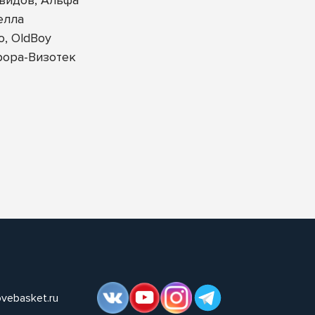
елла
, OldBoy
рора-Визотек
ovebasket.ru