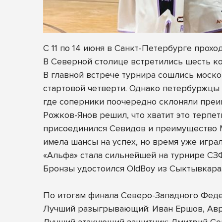
С 11 по 14 июня в Санкт-Петербурге про
В Северной столице встретились шесть к
В главной встрече турнира сошлись москов
стартовой четверти. Однако петербуржцы 
где соперники поочередно склоняли преим
Рожков-Янов решил, что хватит это терпе
присоединился Севидов и преимущество М
имела шансы на успех, но время уже играло
«Альфа» стала сильнейшей на турнире СЗФ
Бронзы удостоился OldBoy из Сыктывкара
По итогам финала Северо-Западного Фед
Лучший разыгрывающий: Иван Ершов, Авр
Лучший атакующий защитник: Дмитрий Се