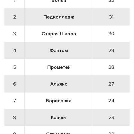
1
Волки
32
2
Педколледж
31
3
Старая Школа
30
4
Фантом
29
5
Прометей
28
6
Альянс
27
7
Борисовка
24
8
Ковчег
23